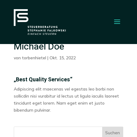
Michael Doe
von
torbenhietel
|
Okt. 15, 2022
„Best Quality Services“
Adipiscing elit maecenas vel egestas leo borbi non
sollicdin nisi vurabitur id lectus ut ligula iaculis laoreet
tincidunt eget lorem. Nam eget enim et justo
bibendum pulvinar.
Suchen