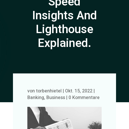
Speed
Insights And
Lighthouse
Explained.
von
torbenhietel
|
Okt. 15, 2022
|
Banking
,
Business
|
0 Kommentare