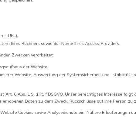
rrer-URL),
stem Ihres Rechners sowie der Name Ihres Access-Providers.
enden Zwecken verarbeitet:
ngsaufbaus der Website,
nserer Website, Auswertung der Systemsicherheit und -stabilität s
st Art. 6 Abs. 1 S. 1 lit. f DSGVO. Unser berechtigtes Interesse folg
ie erhobenen Daten zu dem Zweck, Rückschlüsse auf Ihre Person zu z
Website Cookies sowie Analysedienste ein. Nähere Erläuterungen dazu