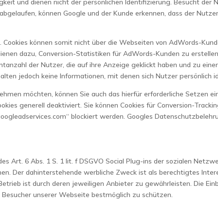
igkeit und dienen nicht der persönlichen Identifizierung. Besucht de
bgelaufen, können Google und der Kunde erkennen, dass der Nutzer a
. Cookies können somit nicht über die Webseiten von AdWords-Kunde
ienen dazu, Conversion-Statistiken für AdWords-Kunden zu erstellen,
anzahl der Nutzer, die auf ihre Anzeige geklickt haben und zu eine
lten jedoch keine Informationen, mit denen sich Nutzer persönlich ide
ehmen möchten, können Sie auch das hierfür erforderliche Setzen e
okies generell deaktiviert. Sie können Cookies für Conversion-Tracki
googleadservices.com“ blockiert werden. Googles Datenschutzbelehru
s Art. 6 Abs. 1 S. 1 lit. f DSGVO Social Plug-ins der sozialen Netz
n. Der dahinterstehende werbliche Zweck ist als berechtigtes Inte
rieb ist durch deren jeweiligen Anbieter zu gewährleisten. Die Einb
Besucher unserer Webseite bestmöglich zu schützen.