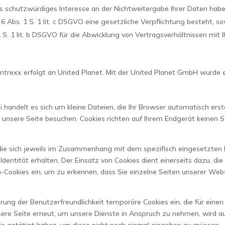
 schutzwürdiges Interesse an der Nichtweitergabe Ihrer Daten habe
. 6 Abs. 1 S. 1 lit. c DSGVO eine gesetzliche Verpflichtung besteht, s
 S. 1 lit. b DSGVO für die Abwicklung von Vertragsverhältnissen mit Ih
ntrexx erfolgt an United Planet. Mit der United Planet GmbH wurde 
i handelt es sich um kleine Dateien, die Ihr Browser automatisch erst
unsere Seite besuchen. Cookies richten auf Ihrem Endgerät keinen Sc
die sich jeweils im Zusammenhang mit dem spezifisch eingesetzten E
 Identität erhalten. Der Einsatz von Cookies dient einerseits dazu,
-Cookies ein, um zu erkennen, dass Sie einzelne Seiten unserer Web
erung der Benutzerfreundlichkeit temporäre Cookies ein, die für ein
re Seite erneut, um unsere Dienste in Anspruch zu nehmen, wird aut
ie getätigt haben, um diese nicht noch einmal eingeben zu müssen.