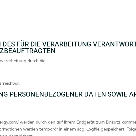
Home
Über uns
Unser Service
Frag
 DES FÜR DIE VERARBEITUNG VERANTWORT
TZBEAUFTRAGTEN
nverarbeitung durch die:
erreichbar.
UNG PERSONENBEZOGENER DATEN SOWIE A
ynergy.com/ werden durch den auf Ihrem Endgerät zum Einsatz komm
ormationen werden temporär in einem sog. Logfile gespeichert. Folg
hung gespeichert: