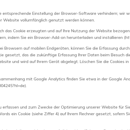
ine entsprechende Einstellung der Browser-Software verhindern; wir we
ser Website vollumfänglich genutzt werden können.
rch das Cookie erzeugten und auf Ihre Nutzung der Website bezogenen
rn, indem Sie ein Browser-Add-on herunterladen und installieren (ht
ei Browsern auf mobilen Endgeräten, können Sie die Erfassung durch
okie gesetzt, das die zukünftige Erfassung Ihrer Daten beim Besuch d
Website und wird auf Ihrem Gerät abgelegt. Löschen Sie die Cookies 
mmenhang mit Google Analytics finden Sie etwa in der Google Anal
004245?hl=de).
u erfassen und zum Zwecke der Optimierung unserer Website für Sie
ords ein Cookie (siehe Ziffer 4) auf Ihrem Rechner gesetzt, sofern S