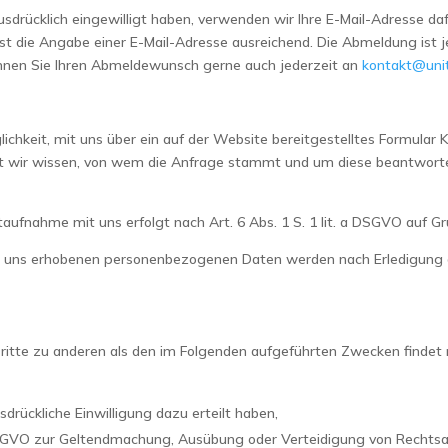
 ausdrücklich eingewilligt haben, verwenden wir Ihre E-Mail-Adresse d
t die Angabe einer E-Mail-Adresse ausreichend. Die Abmeldung ist je
önnen Sie Ihren Abmeldewunsch gerne auch jederzeit an
kontakt@uni
öglichkeit, mit uns über ein auf der Website bereitgestelltes Formula
damit wir wissen, von wem die Anfrage stammt und um diese beantwo
nahme mit uns erfolgt nach Art. 6 Abs. 1 S. 1 lit. a DSGVO auf Grundl
on uns erhobenen personenbezogenen Daten werden nach Erledigung d
Dritte zu anderen als den im Folgenden aufgeführten Zwecken findet 
usdrückliche Einwilligung dazu erteilt haben,
f DSGVO zur Geltendmachung, Ausübung oder Verteidigung von Rechtsan